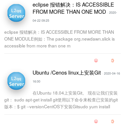
eclipse 报错解决：IS ACCESSIBLE
FROM MORE THAN ONE MOD
· 2020-
04-22 09:25
eclipse 报错解决：IS ACCESSIBLE FROM MORE THAN
ONE MODULE例如：The package org.newdawn.slick is
accessible from more than one m
Ubuntu /Cenos linux上安装Git
· 2020-04-16
16:00
在Ubuntu 18.04上安装Git。 现在让我们安装
git： sudo apt-get install git使用以下命令来检查已安装的git
版本：$ git --versionCentOS下安装Gitsudo yum install