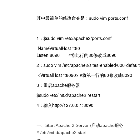
其中最简单的修改命令是：sudo vim ports.conf
1：$sudo vim /etc/apache2/ports.conf
NameVirtualHost *:80
Listen 8090 #将此行的80修改成8090
2：sudo vim /etc/apache2/sites-enabled/000-default
<VirtualHost *:8090> #将第一行的80修改成8090
3：重启apache服务器
$sudo /etc/init.d/apache2 restart
4：输入http://127.0.0.1:8090
一、Start Apache 2 Server /启动apache服务
# /etc/init.d/apache2 start
or