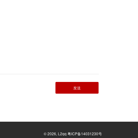
发送
©
2026,
L2qq
粤ICP备14031230号