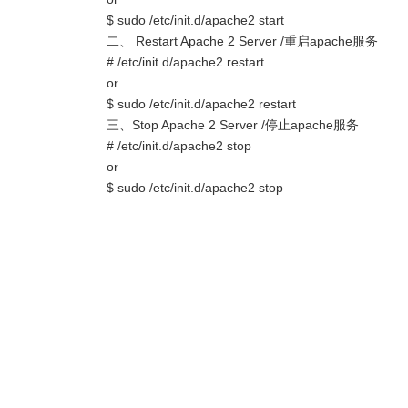
$ sudo /etc/init.d/apache2 start
二、 Restart Apache 2 Server /重启apache服务
# /etc/init.d/apache2 restart
or
$ sudo /etc/init.d/apache2 restart
三、Stop Apache 2 Server /停止apache服务
# /etc/init.d/apache2 stop
or
$ sudo /etc/init.d/apache2 stop