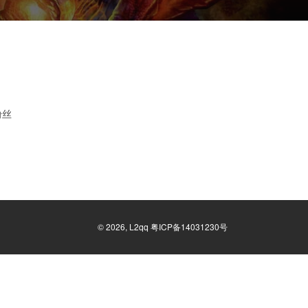
粉丝
©
2026,
L2qq
粤ICP备14031230号