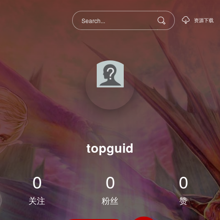
资源下载
topguid
0
0
0
关注
粉丝
赞