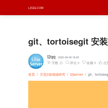
L2QQ.COM
git、tortoisegit 安装
l2qq
· 2020-09-09 18:45
字数
25
评论
0
收藏
0
点
首页
天堂2游戏端研究
l2jserver
git、tortoise